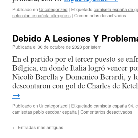
Publicado en
Uncategorized
|
Etiquetado
camiseta españa de g
en
seleccion española aliexpress
|
Comentarios desactivados
Selec
De
Fútbol
Debido A Lesiones Y Problem
De
Colom
Publicada el
30 de octubre de 2023
por
istern
En el partido por el tercer puesto se enf
Bélgica, en donde Italia logró vencer po
Nicolò Barella y Domenico Berardi, y lo
descontaron con gol de Charles de Ket
→
Publicado en
Uncategorized
|
Etiquetado
camiseta españa 94
,
c
en
camisetas pablo escobar españa
|
Comentarios desactivados
De
A
←
Entradas más antiguas
Le
Y