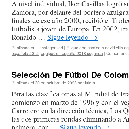
A nivel individual, Iker Casillas logró 
España
Zamora, por delante del portero azulgra
finales de ese año 2000, recibió el Trof
futbolista joven de Europa. En 2002, tra
Ronaldo …
Sigue leyendo
→
Publicado en
Uncategorized
|
Etiquetado
camiseta david villa e
española 2012
,
equipacion españa 2018 segunda
|
Comentarios
Selección De Fútbol De Colom
Publicada el
30 de octubre de 2023
por
istern
Para las clasificatorias al Mundial de F
comienzo en marzo de 1996 y con el ve
Carretero en la dirección técnica, Los 
las dos primeras rondas eliminando a Ar
primera, con …
Sigue leyendo
→