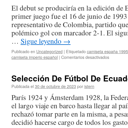
El debut se produciría en la edición de
primer juego fue el 16 de junio de 1993
representativo de Colombia, partido qu
polémico gol con marcador 2-1. El sigu
…
Sigue leyendo
→
Publicado en
Uncategorized
|
Etiquetado
camiseta españa 1995
en
camiseta imperio español
|
Comentarios desactivados
Selección
De
Fútbol
Selección De Fútbol De Ecuad
De
Inglaterra
Publicada el
30 de octubre de 2023
por
istern
París 1924 y Ámsterdam 1928, la Federa
el largo viaje en barco hasta llegar al p
rechazó tomar parte en la misma, a pes
decidió hacerse cargo de todos los gas