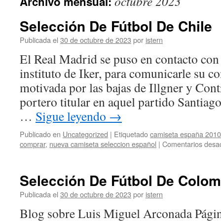
octubre 2023
Archivo mensual:
contenido
Selección De Fútbol De Chile
Publicada el
30 de octubre de 2023
por
istern
El Real Madrid se puso en contacto con 
instituto de Iker, para comunicarle su c
motivada por las bajas de Illgner y Cont
portero titular en aquel partido Santiag
…
Sigue leyendo
→
Publicado en
Uncategorized
|
Etiquetado
camiseta españa 2010
comprar
,
nueva camiseta seleccion español
|
Comentarios desac
Selección De Fútbol De Colom
Publicada el
30 de octubre de 2023
por
istern
Blog sobre Luis Miguel Arconada Págin