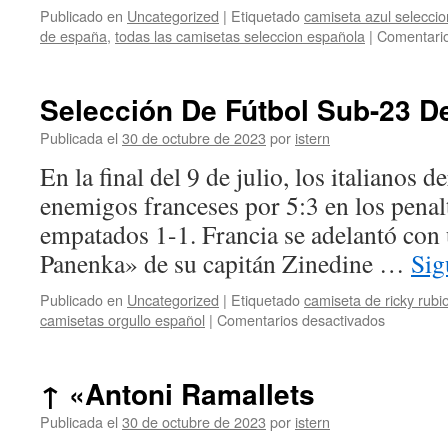
Publicado en
Uncategorized
|
Etiquetado
camiseta azul selecci
de españa
,
todas las camisetas seleccion española
|
Comentario
Selección De Fútbol Sub-23 D
Publicada el
30 de octubre de 2023
por
istern
En la final del 9 de julio, los italianos d
enemigos franceses por 5:3 en los penal
empatados 1-1. Francia se adelantó con u
Panenka» de su capitán Zinedine …
Sig
Publicado en
Uncategorized
|
Etiquetado
camiseta de ricky rub
en
camisetas orgullo español
|
Comentarios desactivados
Selección
De
Fútbol
↑ «Antoni Ramallets
Sub-
23
Publicada el
30 de octubre de 2023
por
istern
De