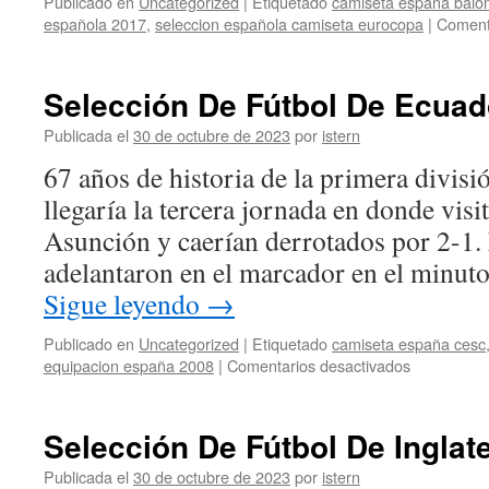
Publicado en
Uncategorized
|
Etiquetado
camiseta españa balon
española 2017
,
seleccion española camiseta eurocopa
|
Coment
Selección De Fútbol De Ecuad
Publicada el
30 de octubre de 2023
por
istern
67 años de historia de la primera divis
llegaría la tercera jornada en donde vis
Asunción y caerían derrotados por 2-1.
adelantaron en el marcador en el minut
Sigue leyendo
→
Publicado en
Uncategorized
|
Etiquetado
camiseta españa cesc
en
equipacion españa 2008
|
Comentarios desactivados
Selección
De
Fútbol
Selección De Fútbol De Inglat
De
Ecuador
Publicada el
30 de octubre de 2023
por
istern