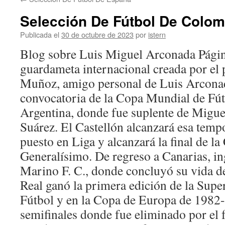
contenido
Selección De Fútbol De Colom
Publicada el
30 de octubre de 2023
por
istern
Blog sobre Luis Miguel Arconada Págin
guardameta internacional creada por el 
Muñoz, amigo personal de Luis Arconad
convocatoria de la Copa Mundial de Fú
Argentina, donde fue suplente de Migu
Suárez. El Castellón alcanzará esa temp
puesto en Liga y alcanzará la final de la
Generalísimo. De regreso a Canarias, ing
Marino F. C., donde concluyó su vida d
Real ganó la primera edición de la Sup
Fútbol y en la Copa de Europa de 1982-8
semifinales donde fue eliminado por el 