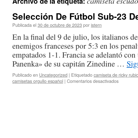
camiseta escud
Archivo de la etiqueta:
contenido
Selección De Fútbol Sub-23 D
Publicada el
30 de octubre de 2023
por
istern
En la final del 9 de julio, los italianos d
enemigos franceses por 5:3 en los penal
empatados 1-1. Francia se adelantó con u
Panenka» de su capitán Zinedine …
Sig
Publicado en
Uncategorized
|
Etiquetado
camiseta de ricky rub
en
camisetas orgullo español
|
Comentarios desactivados
Selección
De
Fútbol
Sub-
23
De
España