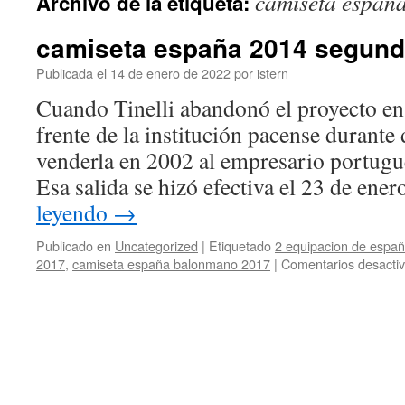
camiseta españ
Archivo de la etiqueta:
contenido
camiseta españa 2014 segund
Publicada el
14 de enero de 2022
por
istern
Cuando Tinelli abandonó el proyecto en
frente de la institución pacense durante
venderla en 2002 al empresario portugu
Esa salida se hizó efectiva el 23 de en
leyendo
→
Publicado en
Uncategorized
|
Etiquetado
2 equipacion de espa
2017
,
camiseta españa balonmano 2017
|
Comentarios desacti