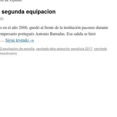
 segunda equipacion
ern
 en el año 2000, quedó al frente de la institución pacense durante
empresario portugués Antonio Barradas. Esa salida se hizó
on …
Sigue leyendo
→
2 equipacion de españa
,
camiseta dela selección española 2017
,
camiseta
en
esactivados
camiseta
españa
2014
segunda
equipacion