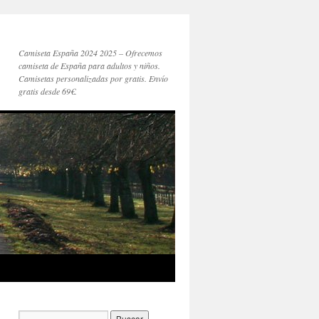
Camiseta España 2024 2025 – Ofrecemos
camiseta de España para adultos y niños.
Camisetas personalizadas por gratis. Envío
gratis desde 69€.