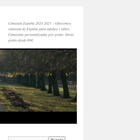
Camiseta España 2024 2025 – Ofrecemos
camiseta de España para adultos y niños.
Camisetas personalizadas por gratis. Envío
gratis desde 69€.