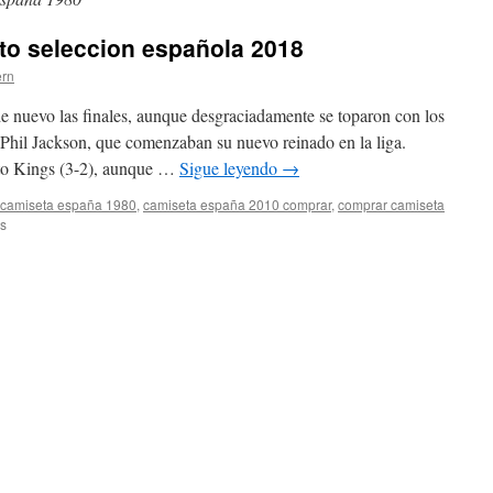
to seleccion española 2018
ern
e nuevo las finales, aunque desgraciadamente se toparon con los
Phil Jackson, que comenzaban su nuevo reinado en la liga.
nto Kings (3-2), aunque …
Sigue leyendo
→
camiseta españa 1980
,
camiseta españa 2010 comprar
,
comprar camiseta
en
s
camiseta
entrenamiento
seleccion
española
2018