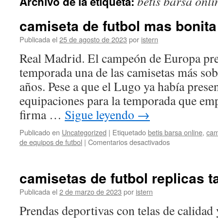
betis barsa onli
Archivo de la etiqueta:
contenido
camiseta de futbol mas bonita
Publicada el
25 de agosto de 2023
por
istern
Real Madrid. El campeón de Europa pres
temporada una de las camisetas más sobr
años. Pese a que el Lugo ya había presen
equipaciones para la temporada que emp
firma …
Sigue leyendo
→
Publicado en
Uncategorized
|
Etiquetado
betis barsa online
,
cam
en
de equipos de futbol
|
Comentarios desactivados
camiseta
de
futbol
camisetas de futbol replicas t
mas
bonita
Publicada el
2 de marzo de 2023
por
istern
2019
Prendas deportivas con telas de calidad