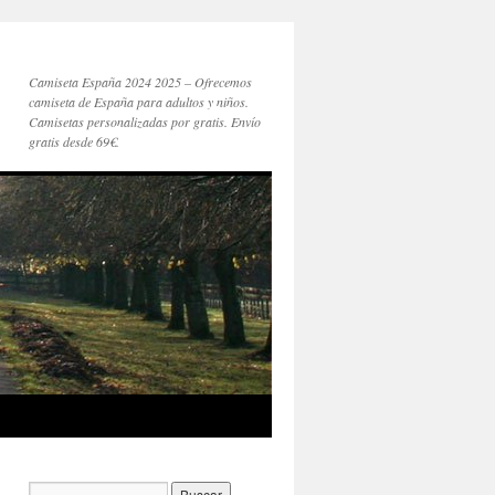
Camiseta España 2024 2025 – Ofrecemos
camiseta de España para adultos y niños.
Camisetas personalizadas por gratis. Envío
gratis desde 69€.