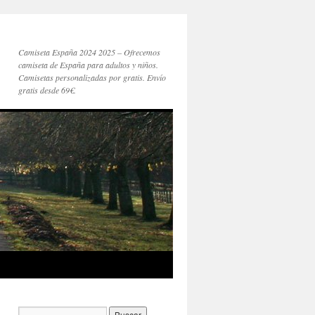
Camiseta España 2024 2025 – Ofrecemos
camiseta de España para adultos y niños.
Camisetas personalizadas por gratis. Envío
gratis desde 69€.