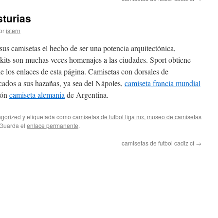
sturias
or
istern
sus camisetas el hecho de ser una potencia arquitectónica,
kits son muchas veces homenajes a las ciudades. Sport obtiene
de los enlaces de esta página. Camisetas con dorsales de
cados a sus hazañas, ya sea del Nápoles,
camiseta francia mundial
ión
camiseta alemania
de Argentina.
gorized
y etiquetada como
camisetas de futbol liga mx
,
museo de camisetas
 Guarda el
enlace permanente
.
camisetas de futbol cadiz cf
→