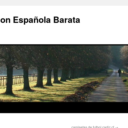
ion Española Barata
camisetas de futbol cadiz cf
→