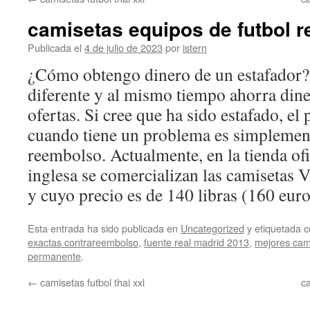
contenido
camisetas equipos de futbol r
Publicada el
4 de julio de 2023
por
istern
¿Cómo obtengo dinero de un estafador?
diferente y al mismo tiempo ahorra dine
ofertas. Si cree que ha sido estafado, el
cuando tiene un problema es simplement
reembolso. Actualmente, en la tienda ofi
inglesa se comercializan las camisetas 
y cuyo precio es de 140 libras (160 euro
Esta entrada ha sido publicada en
Uncategorized
y etiquetada
exactas contrareembolso
,
fuente real madrid 2013
,
mejores cami
permanente
.
←
camisetas futbol thai xxl
c