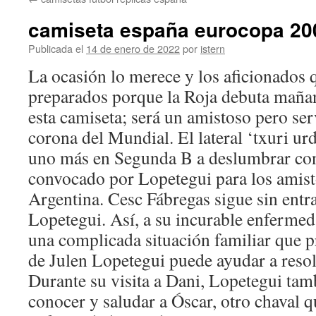
contenido
camiseta españa eurocopa 20
Publicada el
14 de enero de 2022
por
istern
La ocasión lo merece y los aficionados q
preparados porque la Roja debuta maña
esta camiseta; será un amistoso pero ser
corona del Mundial. El lateral ‘txuri urd
uno más en Segunda B a deslumbrar con 
convocado por Lopetegui para los amis
Argentina. Cesc Fábregas sigue sin entra
Lopetegui. Así, a su incurable enfermed
una complicada situación familiar que pr
de Julen Lopetegui puede ayudar a resol
Durante su visita a Dani, Lopetegui tam
conocer y saludar a Óscar, otro chaval 