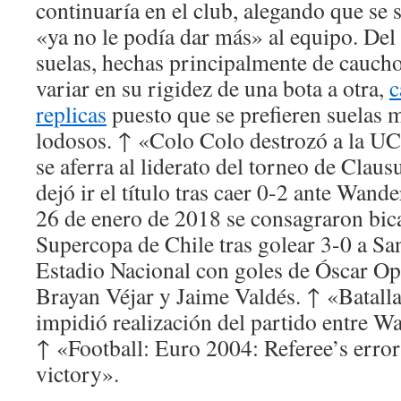
continuaría en el club, alegando que se 
«ya no le podía dar más» al equipo. De
suelas, hechas principalmente de cauch
variar en su rigidez de una bota a otra,
c
replicas
puesto que se prefieren suelas 
lodosos. ↑ «Colo Colo destrozó a la U
se aferra al liderato del torneo de Clau
dejó ir el título tras caer 0-2 ante Wand
26 de enero de 2018 se consagraron bi
Supercopa de Chile tras golear 3-0 a Sa
Estadio Nacional con goles de Óscar O
Brayan Véjar y Jaime Valdés. ↑ «Batall
impidió realización del partido entre W
↑ «Football: Euro 2004: Referee’s erro
victory».