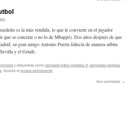
utbol
tern
brasileño es la más vendida, lo que le convierte en el jugador
 de que se concrete o no lo de Mbappé). Dos años después de que
adrid, su gran amigo Antonio Puerta fallecía de manera súbita
Sevilla y el Getafe.
gorized
y etiquetada como
camiseta futbol cordoba cf
,
camisetas replicas
s
. Guarda el
enlace permanente
.
foro camisetas
→