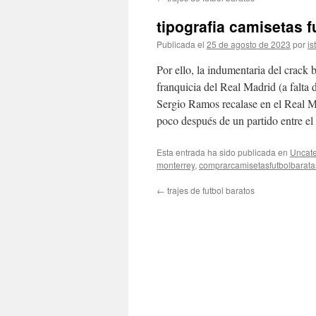
contenido
tipografia camisetas f
Publicada el
25 de agosto de 2023
por
is
Por ello, la indumentaria del crack 
franquicia del Real Madrid (a falta
Sergio Ramos recalase en el Real M
poco después de un partido entre el 
Esta entrada ha sido publicada en
Uncate
monterrey
,
comprarcamisetasfutbolbarata
←
trajes de futbol baratos