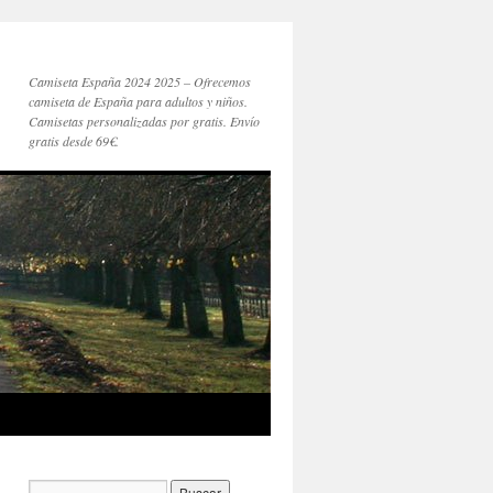
Camiseta España 2024 2025 – Ofrecemos
camiseta de España para adultos y niños.
Camisetas personalizadas por gratis. Envío
gratis desde 69€.