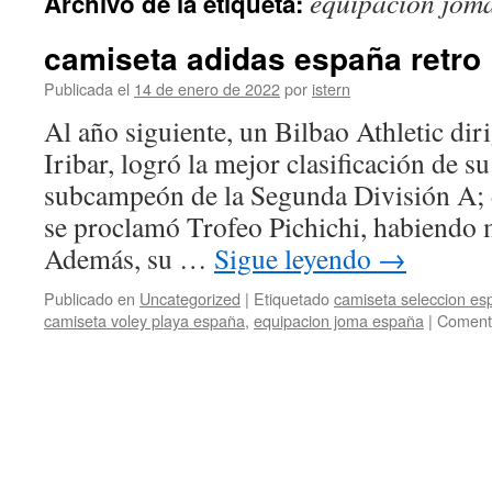
equipacion jom
Archivo de la etiqueta:
contenido
camiseta adidas españa retro
Publicada el
14 de enero de 2022
por
istern
Al año siguiente, un Bilbao Athletic dir
Iribar, logró la mejor clasificación de su
subcampeón de la Segunda División A; de
se proclamó Trofeo Pichichi, habiendo 
Además, su …
Sigue leyendo
→
Publicado en
Uncategorized
|
Etiquetado
camiseta seleccion e
camiseta voley playa españa
,
equipacion joma españa
|
Comenta