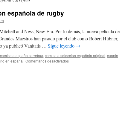
on española de rugby
ern
Mitchell and Ness, New Era. Por lo demás, la nueva película de
 Grandes Maestros han pasado por el club como Robert Hübner,
o ya publicó Vanitatis …
Sigue leyendo
→
camiseta españa carrefour
,
camiseta seleccion española original
,
cuanto
en
drid en españa
|
Comentarios desactivados
camiseta
dela
seleccion
española
de
rugby