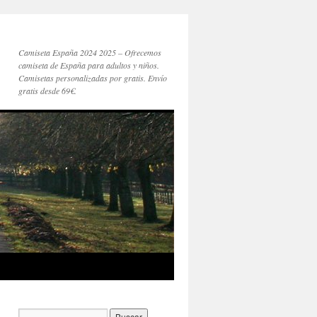
Camiseta España 2024 2025 – Ofrecemos
camiseta de España para adultos y niños.
Camisetas personalizadas por gratis. Envío
gratis desde 69€.