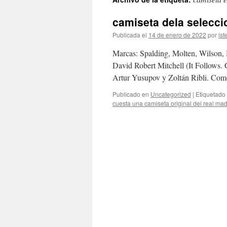
contenido
camiseta dela selecci
Publicada el
14 de enero de 2022
por
ist
Marcas: Spalding, Molten, Wilson, 
David Robert Mitchell (It Follows.
Artur Yusupov y Zoltán Ribli. Com
Publicado en
Uncategorized
|
Etiquetado
cuesta una camiseta original del real ma