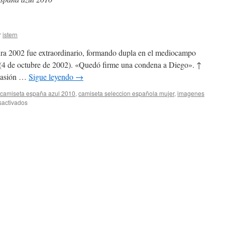
r
istern
ra 2002 fue extraordinario, formando dupla en el mediocampo
 (4 de octubre de 2002). «Quedó firme una condena a Diego». ↑
 pasión …
Sigue leyendo
→
camiseta españa azul 2010
,
camiseta seleccion española mujer
,
imagenes
en
sactivados
camiseta
futbol
inter