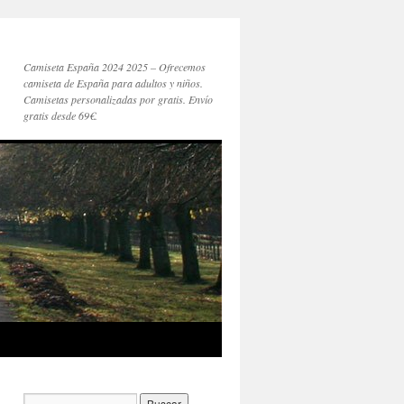
Camiseta España 2024 2025 – Ofrecemos
camiseta de España para adultos y niños.
Camisetas personalizadas por gratis. Envío
gratis desde 69€.