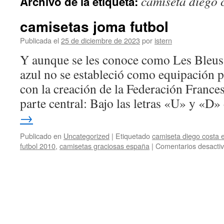
camiseta diego 
Archivo de la etiqueta:
contenido
camisetas joma futbol
Publicada el
25 de diciembre de 2023
por
istern
Y aunque se les conoce como Les Bleus,
azul no se estableció como equipación p
con la creación de la Federación Frances
parte central: Bajo las letras «U» y «D
→
Publicado en
Uncategorized
|
Etiquetado
camiseta diego costa 
futbol 2010
,
camisetas graciosas españa
|
Comentarios desacti