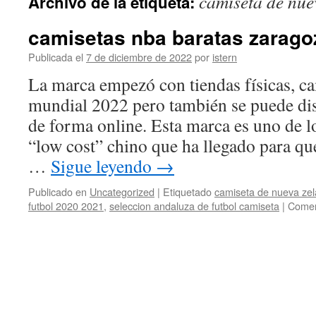
camiseta de nue
Archivo de la etiqueta:
contenido
camisetas nba baratas zarago
Publicada el
7 de diciembre de 2022
por
istern
La marca empezó con tiendas físicas, c
mundial 2022 pero también se puede dis
de forma online. Esta marca es uno de l
“low cost” chino que ha llegado para qu
…
Sigue leyendo
→
Publicado en
Uncategorized
|
Etiquetado
camiseta de nueva zel
futbol 2020 2021
,
seleccion andaluza de futbol camiseta
|
Comen