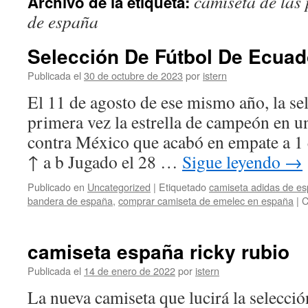
camiseta de las
Archivo de la etiqueta:
contenido
de españa
Selección De Fútbol De Ecuad
Publicada el
30 de octubre de 2023
por
istern
El 11 de agosto de ese mismo año, la se
primera vez la estrella de campeón en u
contra México que acabó en empate a 1 
↑ a b Jugado el 28 …
Sigue leyendo
→
Publicado en
Uncategorized
|
Etiquetado
camiseta adidas de e
bandera de españa
,
comprar camiseta de emelec en españa
|
C
camiseta españa ricky rubio
Publicada el
14 de enero de 2022
por
istern
La nueva camiseta que lucirá la selecci