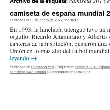
camiseta 2018 
Archivo de la etiqueta:
contenido
camiseta de españa mundial 
Publicada el
14 de enero de 2022
por
istern
En 1993, la hinchada tatengue tuvo un 
orgullo: Ricardo Altamirano y Alberto A
canteras de la institución, pusieron una
Unión en lo más alto del fútbol mundia
leyendo
→
Publicado en
Uncategorized
|
Etiquetado
camiseta 2018 españa
en
camisetas wwe españa
|
Comentarios desactivados
camiseta
de
españa
mundial
2018