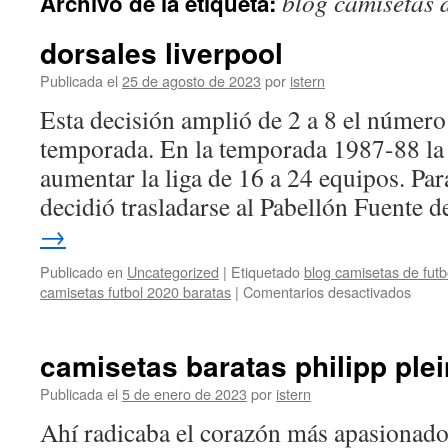
blog camisetas d
Archivo de la etiqueta:
contenido
dorsales liverpool
Publicada el
25 de agosto de 2023
por
istern
Esta decisión amplió de 2 a 8 el número
temporada. En la temporada 1987-88 l
aumentar la liga de 16 a 24 equipos. Par
decidió trasladarse al Pabellón Fuente
→
Publicado en
Uncategorized
|
Etiquetado
blog camisetas de futb
en
camisetas futbol 2020 baratas
|
Comentarios desactivados
dorsa
liverp
camisetas baratas philipp plei
Publicada el
5 de enero de 2023
por
istern
Ahí radicaba el corazón más apasionado