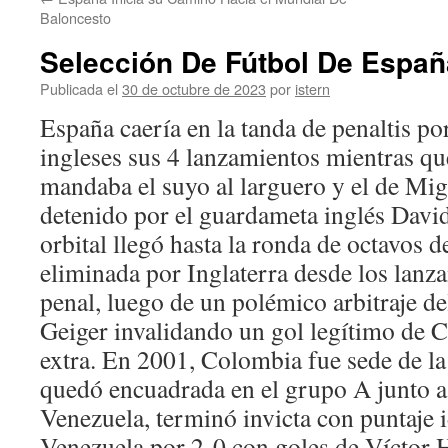
contenido
Baloncesto
Selección De Fútbol De Españ
Publicada el
30 de octubre de 2023
por
istern
España caería en la tanda de penaltis por
ingleses sus 4 lanzamientos mientras q
mandaba el suyo al larguero y el de Mi
detenido por el guardameta inglés David
orbital llegó hasta la ronda de octavos de
eliminada por Inglaterra desde los lanz
penal, luego de un polémico arbitraje d
Geiger invalidando un gol legítimo de 
extra. En 2001, Colombia fue sede de 
quedó encuadrada en el grupo A junto a
Venezuela, terminó invicta con puntaje 
Venezuela por 2-0 con goles de Víctor 