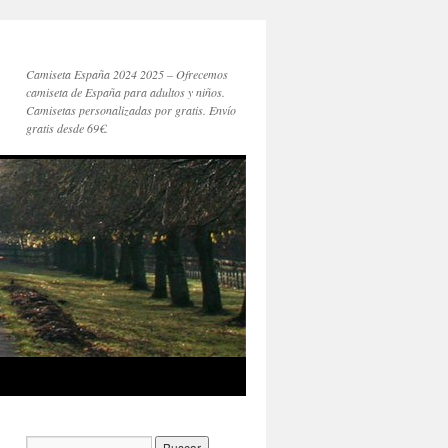
Camiseta España 2024 2025 – Ofrecemos
camiseta de España para adultos y niños.
Camisetas personalizadas por gratis. Envío
gratis desde 69€.