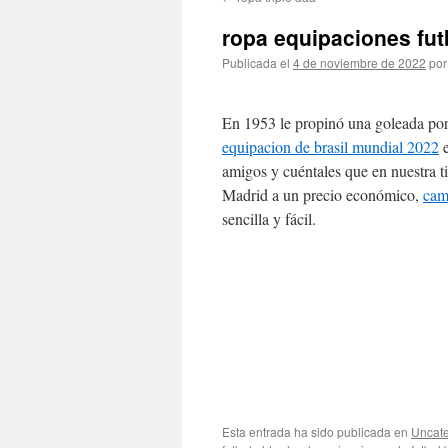
contenido
ropa equipaciones fut
Publicada el
4 de noviembre de 2022
por
En 1953 le propinó una goleada por 
equipacion de brasil mundial 2022
e
amigos y cuéntales que en nuestra ti
Madrid a un precio económico,
cam
sencilla y fácil.
Esta entrada ha sido publicada en
Uncate