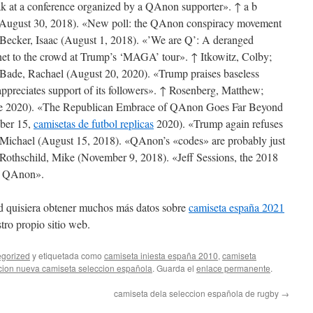
k at a conference organized by a QAnon supporter». ↑ a b
 (August 30, 2018). «New poll: the QAnon conspiracy movement
y-Becker, Isaac (August 1, 2018). «’We are Q’: A deranged
rnet to the crowd at Trump’s ‘MAGA’ tour». ↑ Itkowitz, Colby;
; Bade, Rachael (August 20, 2020). «Trump praises baseless
ppreciates support of its followers». ↑ Rosenberg, Matthew;
de 2020). «The Republican Embrace of QAnon Goes Far Beyond
ber 15,
camisetas de futbol replicas
2020). «Trump again refuses
ichael (August 15, 2018). «QAnon’s «codes» are probably just
 Rothschild, Mike (November 9, 2018). «Jeff Sessions, the 2018
of QAnon».
sted quisiera obtener muchos más datos sobre
camiseta españa 2021
ro propio sitio web.
gorized
y etiquetada como
camiseta iniesta españa 2010
,
camiseta
cion nueva camiseta seleccion española
. Guarda el
enlace permanente
.
camiseta dela seleccion española de rugby
→