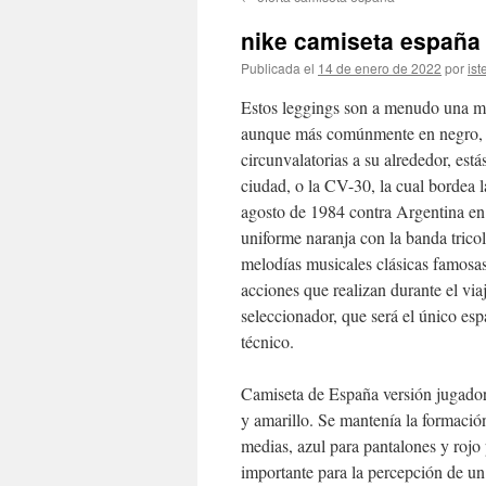
contenido
nike camiseta españa
Publicada el
14 de enero de 2022
por
ist
Estos leggings son a menudo una me
aunque más comúnmente en negro, pl
circunvalatorias a su alrededor, est
ciudad, o la CV-30, la cual bordea l
agosto de 1984 contra Argentina en 
uniforme naranja con la banda tric
melodías musicales clásicas famosas,
acciones que realizan durante el via
seleccionador, que será el único e
técnico.
Camiseta de España versión jugado
y amarillo. Se mantenía la formación
medias, azul para pantalones y rojo p
importante para la percepción de un 