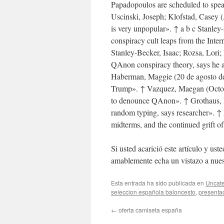
Papadopoulos are scheduled to spea
Uscinski, Joseph; Klofstad, Casey
is very unpopular». ↑ a b c Stanle
conspiracy cult leaps from the Inte
Stanley-Becker, Isaac; Rozsa, Lori
QAnon conspiracy theory, says he a
Haberman, Maggie (20 de agosto 
Trump». ↑ Vazquez, Maegan (Octo
to denounce QAnon». ↑ Grothaus, M
random typing, says researcher». ↑
midterms, and the continued grift 
Si usted acarició este artículo y u
amablemente echa un vistazo a nuest
Esta entrada ha sido publicada en
Uncate
seleccion española baloncesto
,
presenta
←
oferta camiseta españa