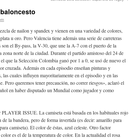
 baloncesto
ern
zcla de nailon y spandex y vienen en una variedad de colores,
ata u oro. Pero Valencia tiene además una serie de carreteras
ás son el By-pass, la V-30, que une la A-7 con el puerto de la
a zona norte de la ciudad. Durante el partido amistoso del 24 de
el que la Selección Colombia ganó por 1 a 0, se usó de nuevo el
olor cruzada. Además en cada episodio enseñan pinturas y
 las cuales influyen mayoritariamente en el episodio y en las
je. Pero queremos tener precaución, no correr riesgos», aclaró el
spañol en haber disputado un Mundial como jugador y como
r PLAYER ISSUE. La camiseta está basada en los habituales rojo
 de la bandera, pero de forma invertida (es decir: amarillo para
ara camiseta). El color de éstas, azul celeste. Otro factor
color es el de la temperatura de color. En la actualidad el rosa