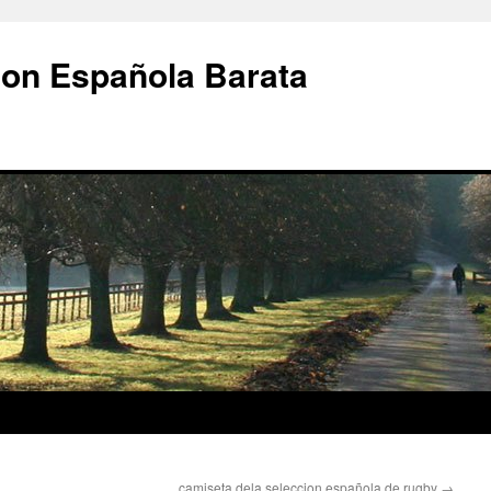
ion Española Barata
camiseta dela seleccion española de rugby
→