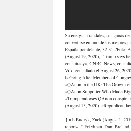
Su energía a raudales, sus ganas de 
convertirse en uno de los mejores 
España por delante, 32-31. /Foto: A
(August 19, 2020), «Trump says he
conspiracy», CNBC News, consultado
Vox, consultado el August 26, 202
Is Going After Members of Congre
«QAnon in the UK: The Growth of
«QAnon Supporter Who Made Bigot
«Trump endorses QAnon conspiracy t
(August 13, 2020). «Republican la
↑ a b Budryk, Zack (August 1, 201
report». ↑ Friedman, Dan; Breland