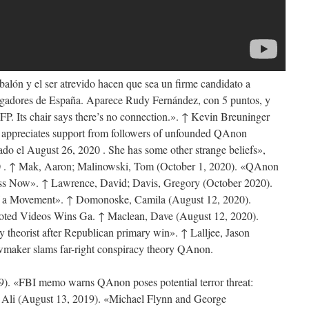
balón y el ser atrevido hacen que sea un firme candidato a
jugadores de España. Aparece Rudy Fernández, con 5 puntos, y
FP. Its chair says there’s no connection.». ↑ Kevin Breuninger
 appreciates support from followers of unfounded QAnon
 el August 26, 2020 . She has some other strange beliefs»,
0 . ↑ Mak, Aaron; Malinowski, Tom (October 1, 2020). «QAnon
ss Now». ↑ Lawrence, David; Davis, Gregory (October 2020).
 a Movement». ↑ Domonoske, Camila (August 12, 2020).
ed Videos Wins Ga. ↑ Maclean, Dave (August 12, 2020).
heorist after Republican primary win». ↑ Lalljee, Jason
wmaker slams far-right conspiracy theory QAnon.
9). «FBI memo warns QAnon poses potential terror threat:
, Ali (August 13, 2019). «Michael Flynn and George