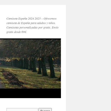
Camiseta España 2024 2025 – Ofrecemos
camiseta de España para adultos y niños.
Camisetas personalizadas por gratis. Envío
gratis desde 69€.