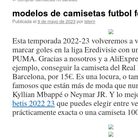
contenido
modelos de camisetas futbol 
Publicada el
9 de mayo de 2023
por
istern
Esta temporada 2022-23 volveremos a ve
marcar goles en la liga Eredivisie con 
PUMA. Gracias a nosotros y a AliExpres
ejemplo, conseguir la camiseta del Real
Barcelona, por 15€. Es una locura, o ta
famosos que están más de moda que nun
Kyllian Mbappé o Neymar JR. Y lo mejo
betis 2022 23
que puedes elegir entre ve
prácticamente exacta o una camiseta 10