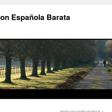
ion Española Barata
tienda ropa barata barcelona
→