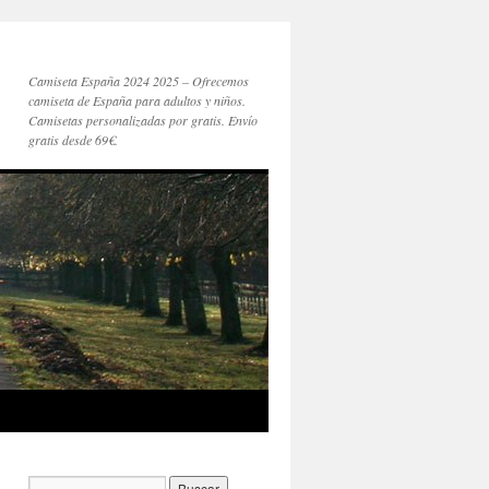
Camiseta España 2024 2025 – Ofrecemos
camiseta de España para adultos y niños.
Camisetas personalizadas por gratis. Envío
gratis desde 69€.