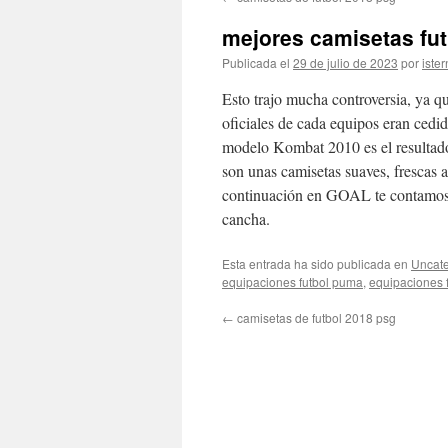
contenido
mejores camisetas fut
Publicada el
29 de julio de 2023
por
ister
Esto trajo mucha controversia, ya qu
oficiales de cada equipos eran cedid
modelo Kombat 2010 es el resultado
son unas camisetas suaves, frescas al
continuación en GOAL te contamos c
cancha.
Esta entrada ha sido publicada en
Uncate
equipaciones futbol puma
,
equipaciones f
←
camisetas de futbol 2018 psg