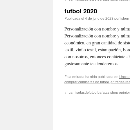
contenido
futbol 2020
Publicada el
4 de julio de 2023
por
istern
Personalización con nombre y núme
Personalización con nombre y númer
económica, en gran cantidad de sistem
textil, vinilo textil, estampación, b
con nosotros, entonces contáctate 
gustosamente te atenderemos.
Esta entrada ha sido publicada en
Uncate
comprar camisetas de futbol
,
entradas re
←
camisetasdefutbolbaratas shop opinio