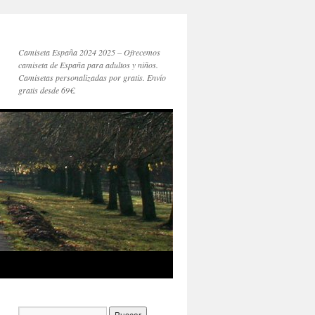
Camiseta España 2024 2025 – Ofrecemos
camiseta de España para adultos y niños.
Camisetas personalizadas por gratis. Envío
gratis desde 69€.