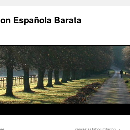
ion Española Barata
nes
camisetas futbol imitacion
→