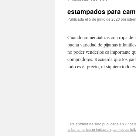
contenido
estampados para cami
Publicada el
5 de junio de 2023
por
ister
Cuando comercializas con ropa de n
buena variedad de pijamas infantile
no poder venderlos es importante qu
compradores. Recuerda que los padre
todo es el precio, ni siquiera todo es
Esta entrada ha sido publicada en
Uncate
futbol americano imitacion
,
camisetas futb