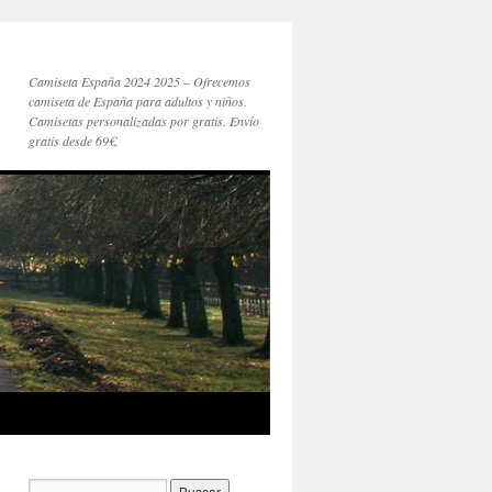
Camiseta España 2024 2025 – Ofrecemos
camiseta de España para adultos y niños.
Camisetas personalizadas por gratis. Envío
gratis desde 69€.