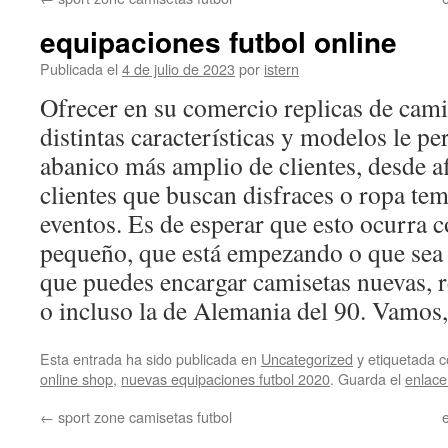
contenido
equipaciones futbol online
Publicada el
4 de julio de 2023
por
istern
Ofrecer en su comercio replicas de cami
distintas características y modelos le pe
abanico más amplio de clientes, desde af
clientes que buscan disfraces o ropa temá
eventos. Es de esperar que esto ocurra c
pequeño, que está empezando o que sea 
que puedes encargar camisetas nuevas, r
o incluso la de Alemania del 90. Vamos,
Esta entrada ha sido publicada en
Uncategorized
y etiquetada
online shop
,
nuevas equipaciones futbol 2020
. Guarda el
enlac
←
sport zone camisetas futbol