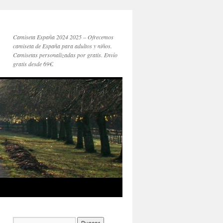
Camiseta España 2024 2025 – Ofrecemos
camiseta de España para adultos y niños.
Camisetas personalizadas por gratis. Envío
gratis desde 69€.