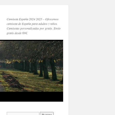
Camiseta España 2024 2025 – Ofrecemos
camiseta de España para adultos y niños.
Camisetas personalizadas por gratis. Envío
gratis desde 69€.