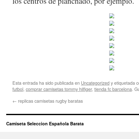
los centros de planchado, por ejemplo.
Esta entrada ha sido publicada en
Uncategorized
y etiquetada
futbol
,
comprar camisetas tommy hilfiger
,
tienda fc barcelona
. G
←
replicas camisetas rugby baratas
Camiseta Seleccion Española Barata