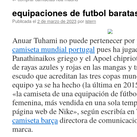
contenido
equipaciones de futbol barata
Publicada el
2 de marzo de 2023
por
istern
Anuar Tuhami no puede pertenecer por p
camiseta mundial portugal
pues ha jugad
Panathinaikos griego y el Apoel chiprio
de rayas azules y rojas en las mangas y tr
escudo que acreditan las tres copas mund
equipo ya se ha hecho (la última en 2015
«la camiseta de una equipación de fútbo
femenina, más vendida en una sola tempo
página web de Nike», según escribía en 
camiseta barça
directora de comunicacio
marca.