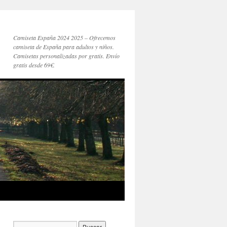
Camiseta España 2024 2025 – Ofrecemos
camiseta de España para adultos y niños.
Camisetas personalizadas por gratis. Envío
gratis desde 69€.