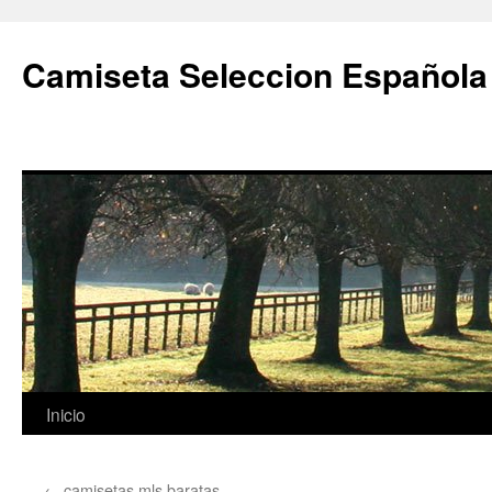
Camiseta Seleccion Española
Saltar
Inicio
al
←
camisetas mls baratas