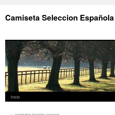
Camiseta Seleccion Española
Saltar
Inicio
al
←
camisetas baratas comprar