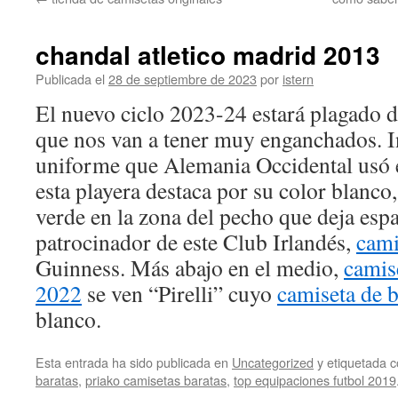
contenido
chandal atletico madrid 2013
Publicada el
28 de septiembre de 2023
por
istern
El nuevo ciclo 2023-24 estará plagado d
que nos van a tener muy enganchados. I
uniforme que Alemania Occidental usó 
esta playera destaca por su color blanco,
verde en la zona del pecho que deja espac
patrocinador de este Club Irlandés,
cami
Guinness. Más abajo en el medio,
camis
2022
se ven “Pirelli” cuyo
camiseta de b
blanco.
Esta entrada ha sido publicada en
Uncategorized
y etiquetada
baratas
,
priako camisetas baratas
,
top equipaciones futbol 2019