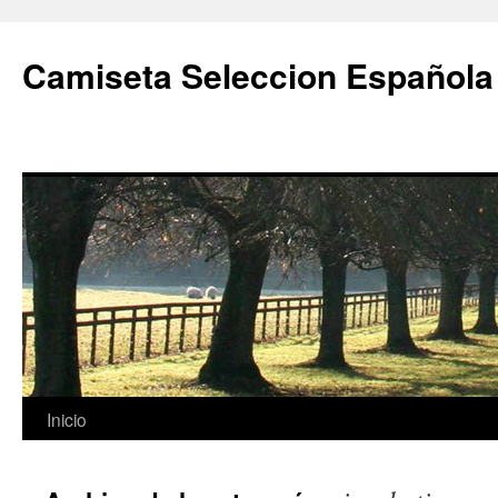
Camiseta Seleccion Española
Saltar
Inicio
al