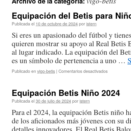
vigo-betis
Archivo de la categoría:
contenido
Equipación del Betis para Niñ
Publicada el
10 de octubre de 2024
por
istern
Si eres un apasionado del fútbol y tien
quieren mostrar su apoyo al Real Betis 
al lugar indicado. La equipación del Bet
es un símbolo de pertenencia a uno …
S
en
Publicado en
vigo-betis
|
Comentarios desactivados
Equipación
del
Betis
Equipación Betis Niño 2024
para
Niños
Publicada el
30 de julio de 2024
por
istern
Baratas
Para el 2024, la equipación Betis niño h
de los aficionados más jóvenes con su d
detalles innovadores. El Real Betis Bal