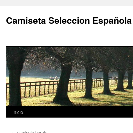
Camiseta Seleccion Española
Saltar
Inicio
al
←
camiseta barata