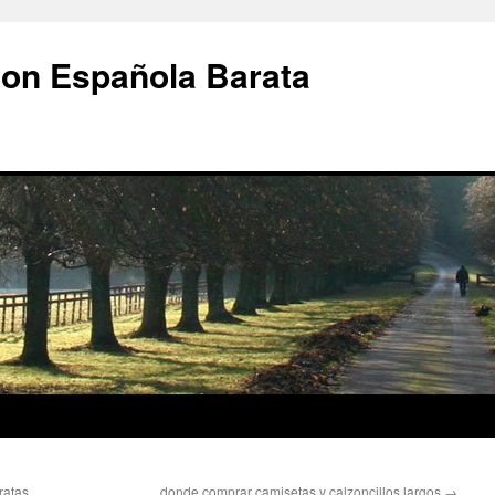
ion Española Barata
ratas
donde comprar camisetas y calzoncillos largos
→