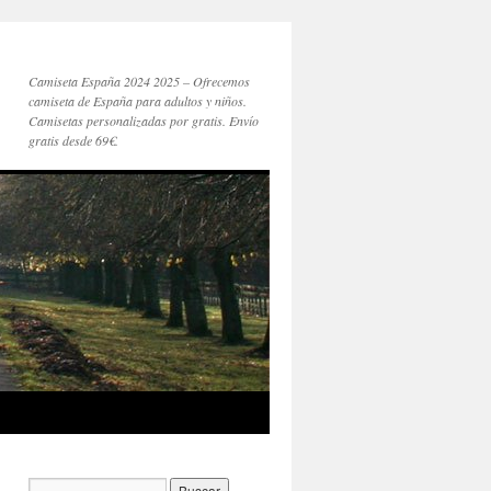
Camiseta España 2024 2025 – Ofrecemos
camiseta de España para adultos y niños.
Camisetas personalizadas por gratis. Envío
gratis desde 69€.