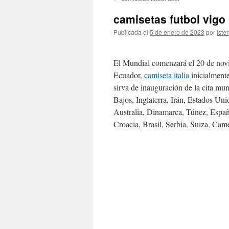
contenido
camisetas futbol vigo
Publicada el
5 de enero de 2023
por
iste
El Mundial comenzará el 20 de novie
Ecuador,
camiseta italia
inicialmente
sirva de inauguración de la cita mun
Bajos, Inglaterra, Irán, Estados Un
Australia, Dinamarca, Túnez, Españ
Croacia, Brasil, Serbia, Suiza, Ca