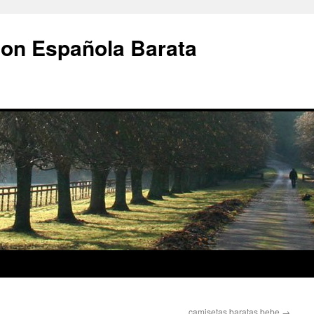
ion Española Barata
camisetas baratas bebe
→