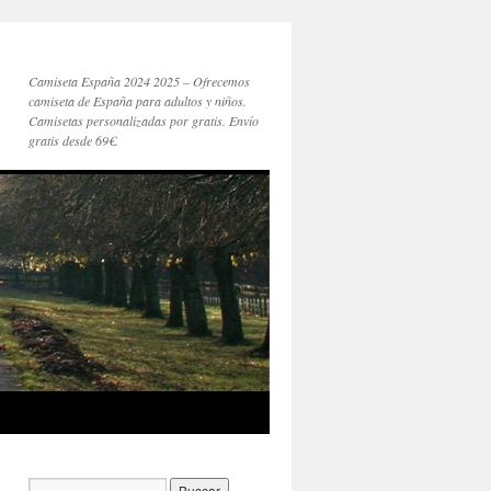
Camiseta España 2024 2025 – Ofrecemos
camiseta de España para adultos y niños.
Camisetas personalizadas por gratis. Envío
gratis desde 69€.