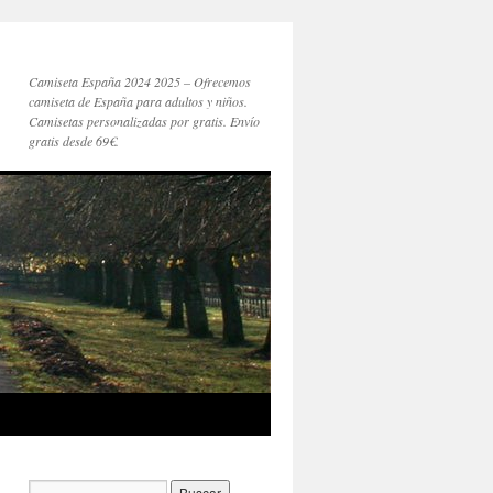
Camiseta España 2024 2025 – Ofrecemos
camiseta de España para adultos y niños.
Camisetas personalizadas por gratis. Envío
gratis desde 69€.