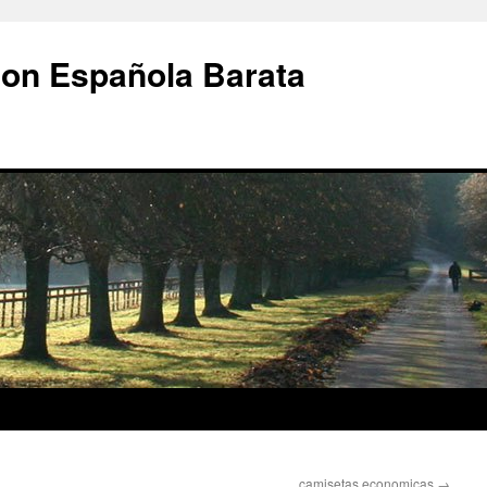
ion Española Barata
camisetas economicas
→