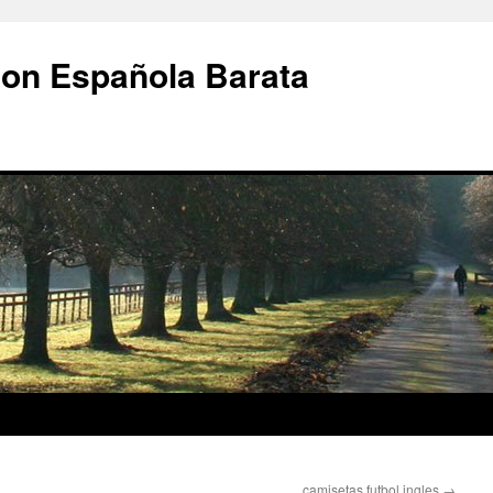
ion Española Barata
camisetas futbol ingles
→