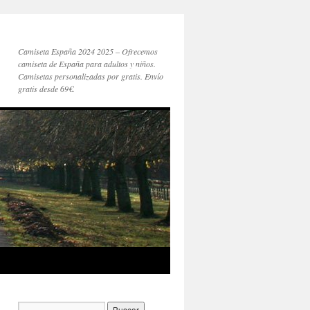
Camiseta España 2024 2025 – Ofrecemos
camiseta de España para adultos y niños.
Camisetas personalizadas por gratis. Envío
gratis desde 69€.