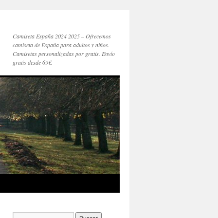
Camiseta España 2024 2025 – Ofrecemos
camiseta de España para adultos y niños.
Camisetas personalizadas por gratis. Envío
gratis desde 69€.