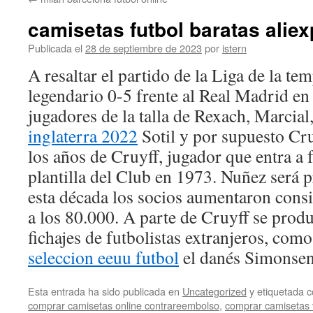
contenido
camisetas futbol baratas alie
Publicada el
28 de septiembre de 2023
por
istern
A resaltar el partido de la Liga de la t
legendario 0-5 frente al Real Madrid en
jugadores de la talla de Rexach, Marcial
inglaterra 2022
Sotil y por supuesto Cr
los años de Cruyff, jugador que entra a 
plantilla del Club en 1973. Nuñez será 
esta década los socios aumentaron cons
a los 80.000. A parte de Cruyff se prod
fichajes de futbolistas extranjeros, co
seleccion eeuu futbol
el danés Simonsens
Esta entrada ha sido publicada en
Uncategorized
y etiquetada
comprar camisetas online contrareembolso
,
comprar camisetas 