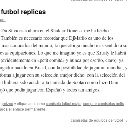
futbol replicas
tern
o Da Silva esta ahora en el Shaktar Donetsk me ha hecho
 También es necesario recordar que DjMariio es uno de los
ol más conocidos del mundo, lo que otorga mucho más sentido a su
nuevas equipaciones. Lo que me imagino yo es que Krusty le habrá
l (evidentemente en «petit comité» y nunca por escrito, claro), ya
ugador nacido en Brasil, con la posibilidad de jugar un mundial, y
forma a jugar con su selección (mejor dicho, con la selección del
cil hubiera sido acudir a la llamada de Scolari como hizo Dani
ajó que podía jugar con España) y todos tan amigos.
gorized
y etiquetada como
camiseta futbol mujer
,
comprar camisetas betis
uarda el
enlace permanente
.
camisetas de equipos de futbol
→