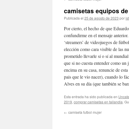
contenido
camisetas equipos de 
Publicada el
25 de agosto de 2023
por
is
Por cierto, el hecho de que Eduard
confundirme en el mensaje anterior.
‘streamers’ de videojuegos de fútb
elección como cara visible de las 
prometido llevarle sí o sí al mundia
que si no cuesta entender como un j
encima en su casa, renuncie de esta 
pais que le vio nacer), cuando lo fá
Alves en su día (que también se bar
Esta entrada ha sido publicada en
Uncate
2019
,
comprar camisetas en tailandia
. G
←
camiseta futbol mujer