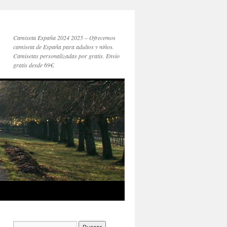
Camiseta España 2024 2025 – Ofrecemos
camiseta de España para adultos y niños.
Camisetas personalizadas por gratis. Envío
gratis desde 69€.