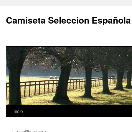
Camiseta Seleccion Española
Saltar
Inicio
al
←
plantilla remera