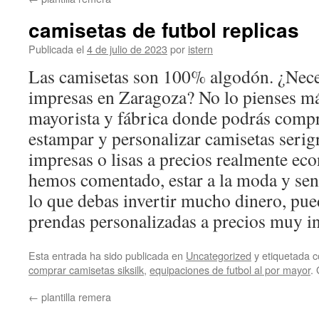
contenido
camisetas de futbol replicas
Publicada el
4 de julio de 2023
por
istern
Las camisetas son 100% algodón. ¿Nece
impresas en Zaragoza? No lo pienses má
mayorista y fábrica donde podrás compra
estampar y personalizar camisetas serig
impresas o lisas a precios realmente e
hemos comentado, estar a la moda y sent
lo que debas invertir mucho dinero, pue
prendas personalizadas a precios muy in
Esta entrada ha sido publicada en
Uncategorized
y etiquetada
comprar camisetas siksilk
,
equipaciones de futbol al por mayor
.
←
plantilla remera