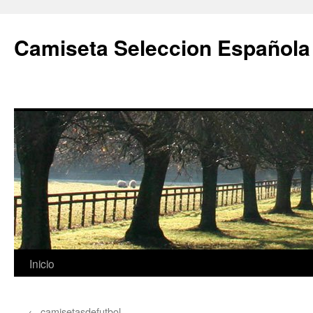
Camiseta Seleccion Española
Saltar
Inicio
al
←
camisetasdefutbol