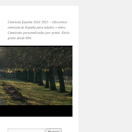
Camiseta España 2024 2025 – Ofrecemos
camiseta de España para adultos y niños.
Camisetas personalizadas por gratis. Envío
gratis desde 69€.