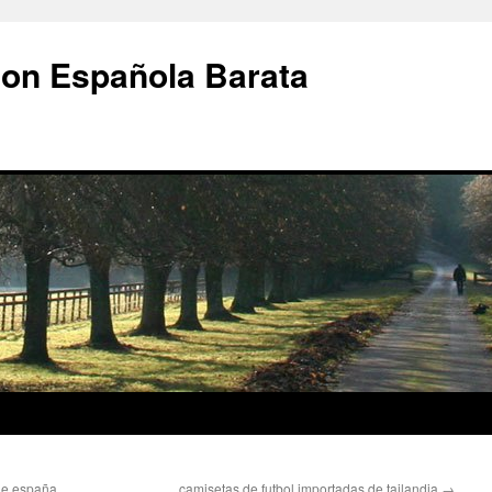
ion Española Barata
de españa
camisetas de futbol importadas de tailandia
→