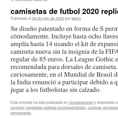
contenido
camisetas de futbol 2020 repl
Publicada el
29 de julio de 2023
por
istern
Su diseño patentado en forma de S permit
cómodamente. Incluye hasta ocho llaves 
amplía hasta 14 usando el kit de expans
camiseta nueva sin la insignia de la FIF
regular de 85 euros. La League Gothic e
recomendada para dorsales de camiseta
curiosamente, en el Mundial de Brasil d
la India renunció a participar debido a 
jugar a los futbolistas sin calzado.
Esta entrada ha sido publicada en
Uncategorized
y etiquetada
comprar camisetas replicas contrareembolso
,
comprar camisetas
permanente
.