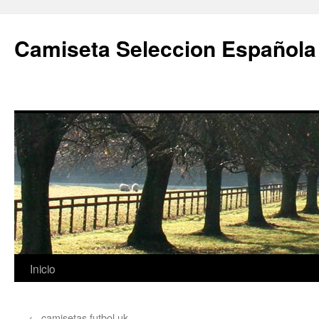
Camiseta Seleccion Española
Saltar
Inicio
al
←
camisetas futbol uk